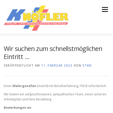
Zum
Inhalt
Menü
springen
HOME
ÜBER UNS
Wir suchen zum schnellstmöglichen
Eintritt …
UNSER LEISTUNGSPROGRAMM
OBJEKTE
VERÖFFENTLICHT AM
11. FEBRUAR 2023
VON
STKN
TEAM
KONTAKT
AKTUELLE NEWS
Einen
Malergesellen
(m/w/d) mit Berufserfahrung, FSK B erforderlich.
Wir bieten ein aufgeschlossenes, sympathisches Team, einen sicheren
Arbeitsplatz und faire Bezahlung.
Bewerbungen an: